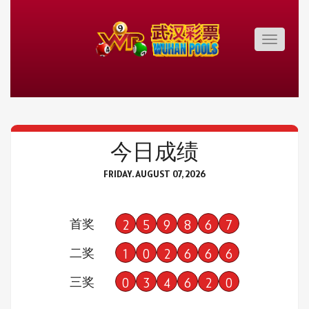
Toggle
navigatio
今日成绩
FRIDAY. AUGUST 07, 2026
首奖
2
5
9
8
6
7
二奖
1
0
2
6
6
6
三奖
0
3
4
6
2
0