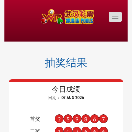
Toggle
navigatio
抽奖结果
今日成绩
日期： 07 AUG 2026
首奖
2
5
9
8
6
7
二奖
1
0
2
6
6
6