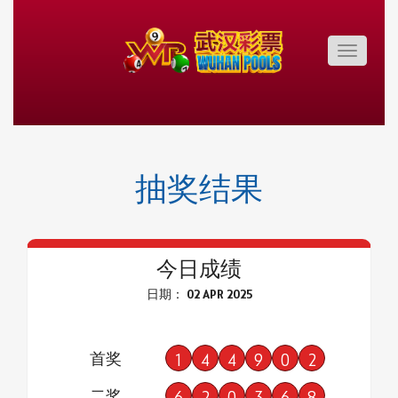
Toggle
navigatio
抽奖结果
今日成绩
日期： 02 APR 2025
首奖
1
4
4
9
0
2
二奖
6
2
0
3
6
8