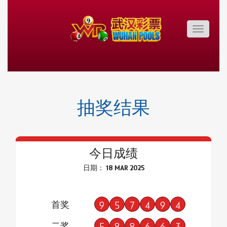
Toggle
navigatio
抽奖结果
今日成绩
日期： 18 MAR 2025
首奖
9
5
7
4
9
4
二奖
5
8
8
6
6
3