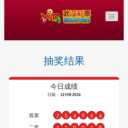
Toggle
navigatio
抽奖结果
今日成绩
日期： 22 FEB 2024
首奖
2
5
4
9
6
4
二奖
4
1
0
0
1
8