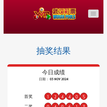
Toggle
navigatio
抽奖结果
今日成绩
日期： 03 NOV 2024
首奖
1
2
4
4
0
5
二奖
0
4
9
6
1
3