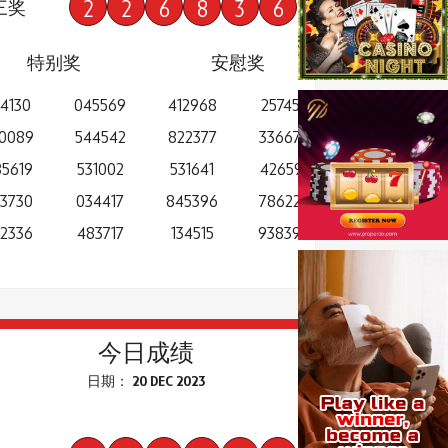
2
2
6
8
3
6
三奖
特别奖
安慰奖
94130
045569
412968
257453
0089
544542
822377
336673
5619
531002
531641
426591
3730
034417
845396
786225
2336
483717
134515
938390
今日成绩
日期： 20 DEC 2023