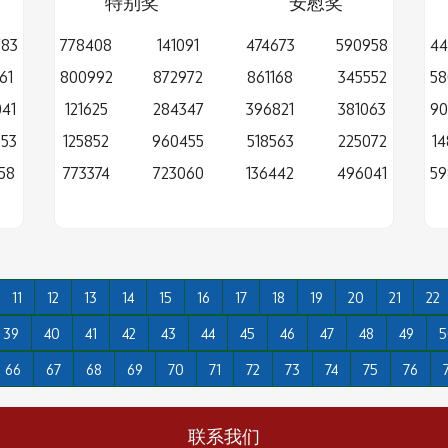
特别奖
安慰奖
783
778408
141091
474673
590958
44
61
800992
872972
861168
345552
58
41
121625
284347
396821
381063
90
353
125852
960455
518563
225072
14
58
773374
723060
136442
496041
59
11
12
13
14
15
16
17
18
19
20
21
22
39
40
41
42
43
44
45
46
47
48
49
5
66
67
68
69
70
71
72
73
74
75
76
联系我们