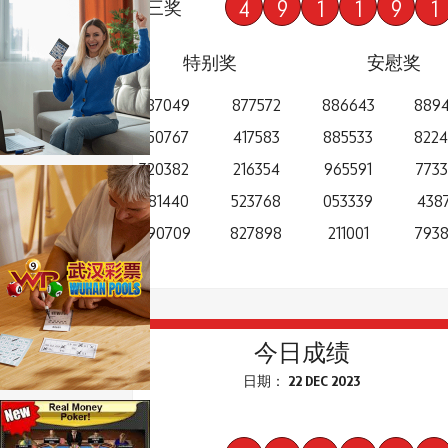
4
9
1
1
9
1
三奖
特别奖
安慰奖
787049
877572
886643
889
350767
417583
885533
822
320382
216354
965591
7733
681440
523768
053339
4387
690709
827898
211001
793
今日成绩
日期： 22 DEC 2023