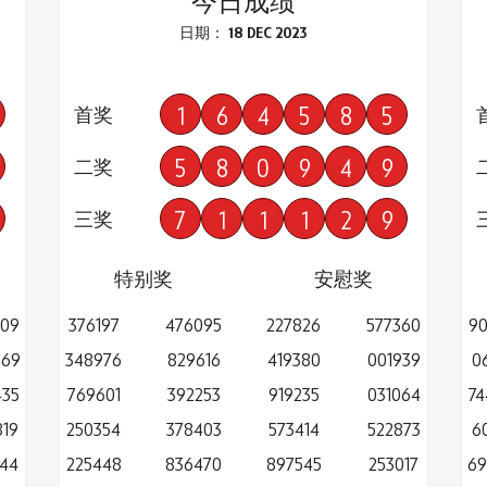
今日成绩
日期： 18 DEC 2023
1
6
4
5
8
5
首奖
5
8
0
9
4
9
二奖
7
1
1
1
2
9
三奖
特别奖
安慰奖
509
376197
476095
227826
577360
90
469
348976
829616
419380
001939
0
435
769601
392253
919235
031064
74
819
250354
378403
573414
522873
6
144
225448
836470
897545
253017
69