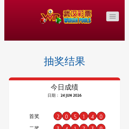
Toggle
navigatio
抽奖结果
今日成绩
日期： 24 JUN 2026
首奖
2
0
5
1
4
0
二奖
3
4
1
7
3
9